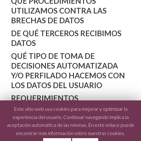
QUÉ PROCEDIMIENTOS
UTILIZAMOS CONTRA LAS
BRECHAS DE DATOS
DE QUÉ TERCEROS RECIBIMOS
DATOS
QUÉ TIPO DE TOMA DE
DECISIONES AUTOMATIZADA
Y/O PERFILADO HACEMOS CON
LOS DATOS DEL USUARIO
REQUERIMIENTOS
REGULATORIOS DE REVELACIÓN
Este sitio web usa cookies para mejorar y optimizar la
DE INFORMACIÓN DEL SECTOR
experiencia del usuario. Continuar navegando implica la
aceptación automática de las mismas. En este enlace puede
encontrar más información sobre nuestras cookies.